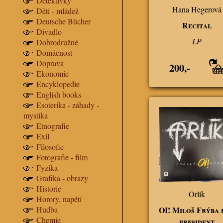
Detektivky
Hana Hegerová
Děti - mládež
Deutsche Bücher
Recital
Divadlo
LP
Dobrodružné
Domácnost
Doprava
200,-
Ekonomie
Encyklopedie
English books
Esoterika - záhady -
mystika
Etnografie
Exil
Filosofie
Fotografie - film
Fyzika
Grafika - obrazy
Historie
Orlík
Horory, napětí
OI! Miloš Frýba for
Hudba
Chemie
president