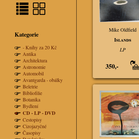
Mike Oldfield
Kategorie
Islands
- Knihy za 20 Kč
LP
Antika
Architektura
350,-
Astronomie
Automobil
Avantgarda - obálky
Beletrie
Bibliofilie
Botanika
Bydlení
CD - LP - DVD
Cestopisy
Cizojazyčné
Časopisy