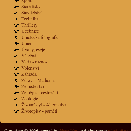
Sport
Staré tisky
Stavitelství
Technika
Thrillery
Učebnice
Umělecká fotografie
Umění
Úvahy, eseje
Válečná
Varia - různosti
Vojenství
Zahrada
Zdraví - Medicína
Zemědělství
Zeměpis - cestování
Zoologie
Životní styl - Alternativa
Životopisy - paměti
Copyright © 2026
created by
Nero-Net
| Administrator:
admin@nero