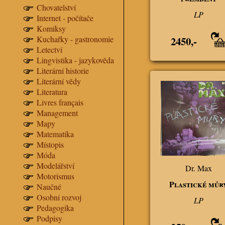
Chovatelství
LP
Internet - počítače
Komiksy
2450,-
Kuchařky - gastronomie
Letectví
Lingvistika - jazykověda
Literární historie
Literární vědy
Literatura
Livres français
Management
Mapy
Matematika
Místopis
Móda
Modelářství
Dr. Max
Motorismus
Plastické můr
Naučné
Osobní rozvoj
LP
Pedagogika
Podpisy