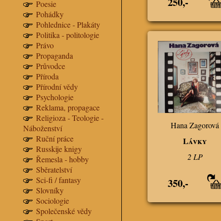
250,-
Poesie
Pohádky
Pohlednice - Plakáty
Politika - politologie
Právo
Propaganda
Průvodce
Příroda
Přírodní vědy
Psychologie
Reklama, propagace
Religioza - Teologie -
Hana Zagorová
Náboženství
Ruční práce
Lávky
Russkije knigy
2 LP
Řemesla - hobby
Sběratelství
Sci-fi / fantasy
350,-
Slovníky
Sociologie
Společenské vědy