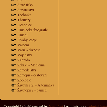
Staré tisky
Stavitelství
Technika
Thrillery
Učebnice
Umělecká fotografie
Umění
Úvahy, eseje
Válečná
Varia - různosti
Vojenství
Zahrada
Zdraví - Medicína
Zemědělství
Zeměpis - cestování
Zoologie
Životní styl - Alternativa
Životopisy - paměti
Copyright © 2026
created by
Nero-Net
| Administrator:
admin@nero