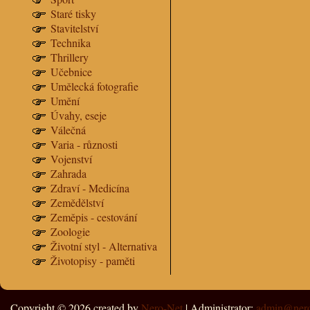
Staré tisky
Stavitelství
Technika
Thrillery
Učebnice
Umělecká fotografie
Umění
Úvahy, eseje
Válečná
Varia - různosti
Vojenství
Zahrada
Zdraví - Medicína
Zemědělství
Zeměpis - cestování
Zoologie
Životní styl - Alternativa
Životopisy - paměti
Copyright © 2026
created by
Nero-Net
| Administrator:
admin@nero