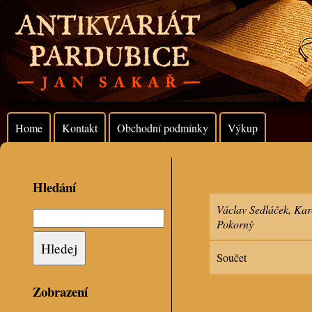
Home
Kontakt
Obchodní podmínky
Výkup
Hledání
Václav Sedláček, Kar
Pokorný
Součet
Zobrazení