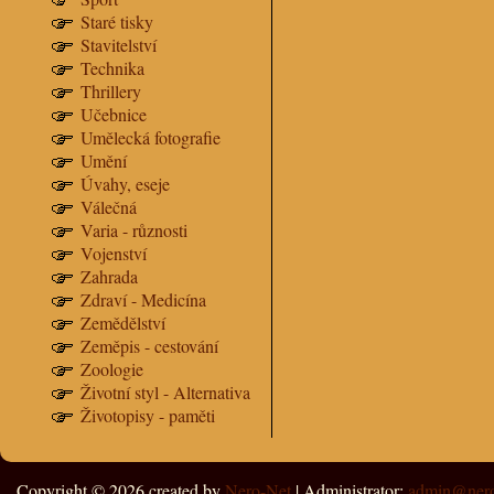
Staré tisky
Stavitelství
Technika
Thrillery
Učebnice
Umělecká fotografie
Umění
Úvahy, eseje
Válečná
Varia - různosti
Vojenství
Zahrada
Zdraví - Medicína
Zemědělství
Zeměpis - cestování
Zoologie
Životní styl - Alternativa
Životopisy - paměti
Copyright © 2026
created by
Nero-Net
| Administrator:
admin@nero