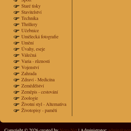
Staré tisky
Stavitelství
Technika
Thrillery
Učebnice
Umělecká fotografie
Umění
Úvahy, eseje
Válečná
Varia - různosti
Vojenství
Zahrada
Zdraví - Medicína
Zemědělství
Zeměpis - cestování
Zoologie
Životní styl - Alternativa
Životopisy - paměti
Copyright © 2026
created by
Nero-Net
| Administrator:
admin@nero