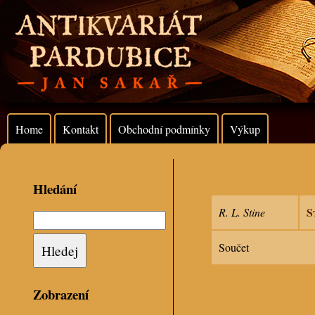
Home
Kontakt
Obchodní podmínky
Výkup
Hledání
S
R. L. Stine
Součet
Zobrazení