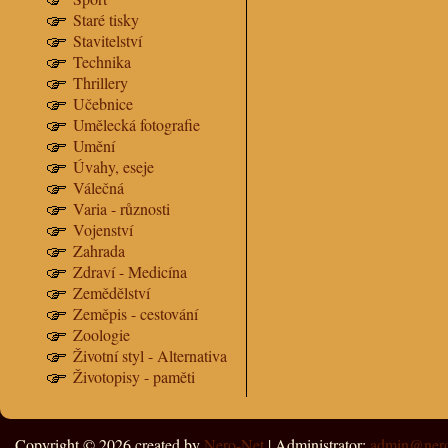
Staré tisky
Stavitelství
Technika
Thrillery
Učebnice
Umělecká fotografie
Umění
Úvahy, eseje
Válečná
Varia - různosti
Vojenství
Zahrada
Zdraví - Medicína
Zemědělství
Zeměpis - cestování
Zoologie
Životní styl - Alternativa
Životopisy - paměti
Copyright © 2026
created by
Nero-Net
| Administrator:
admin@nero