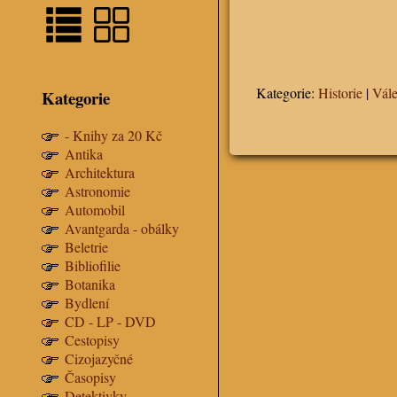
Kategorie:
Historie
|
Vál
Kategorie
- Knihy za 20 Kč
Antika
Architektura
Astronomie
Automobil
Avantgarda - obálky
Beletrie
Bibliofilie
Botanika
Bydlení
CD - LP - DVD
Cestopisy
Cizojazyčné
Časopisy
Detektivky