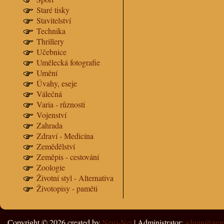
Staré tisky
Stavitelství
Technika
Thrillery
Učebnice
Umělecká fotografie
Umění
Úvahy, eseje
Válečná
Varia - různosti
Vojenství
Zahrada
Zdraví - Medicína
Zemědělství
Zeměpis - cestování
Zoologie
Životní styl - Alternativa
Životopisy - paměti
Copyright © 2026
created by
Nero-Net
| Administrator:
admin@nero